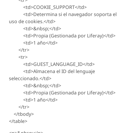
<tr>
<td>COOKIE_SUPPORT</td>
<td>Determina si el navegador soporta el
uso de cookies.</td>
<td>&nbsp;</td>
<td>Propia (Gestionada por Liferay)</td>
<td>1 año</td>
</tr>
<tr>
<td>GUEST_LANGUAGE_ID</td>
<td>Almacena el ID del lenguaje
seleccionado.</td>
<td>&nbsp;</td>
<td>Propia (Gestionada por Liferay)</td>
<td>1 año</td>
</tr>
</tbody>
</table>