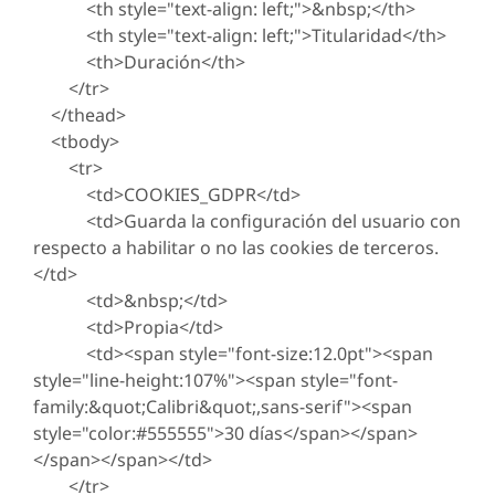
<th style="text-align: left;">&nbsp;</th>
<th style="text-align: left;">Titularidad</th>
<th>Duración</th>
</tr>
</thead>
<tbody>
<tr>
<td>COOKIES_GDPR</td>
<td>Guarda la configuración del usuario con
respecto a habilitar o no las cookies de terceros.
</td>
<td>&nbsp;</td>
<td>Propia</td>
<td><span style="font-size:12.0pt"><span
style="line-height:107%"><span style="font-
family:&quot;Calibri&quot;,sans-serif"><span
style="color:#555555">30 días</span></span>
</span></span></td>
</tr>